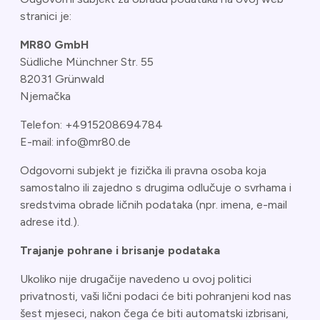
stranici je:
MR80 GmbH
Südliche Münchner Str. 55
82031 Grünwald
Njemačka
Telefon: +4915208694784
E-mail: info@mr80.de
Odgovorni subjekt je fizička ili pravna osoba koja
samostalno ili zajedno s drugima odlučuje o svrhama i
sredstvima obrade ličnih podataka (npr. imena, e-mail
adrese itd.).
Trajanje pohrane i brisanje podataka
Ukoliko nije drugačije navedeno u ovoj politici
privatnosti, vaši lični podaci će biti pohranjeni kod nas
šest mjeseci, nakon čega će biti automatski izbrisani,