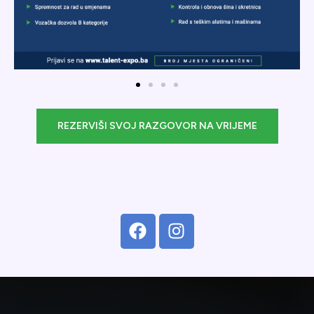
REZERVIŠI SVOJ RAZGOVOR NA VRIJEME