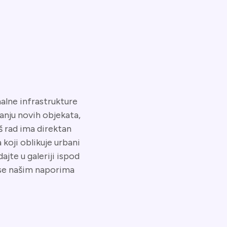
nalne infrastrukture
anju novih objekata,
aš rad ima direktan
 koji oblikuje urbani
ajte u galeriji ispod
e se našim naporima