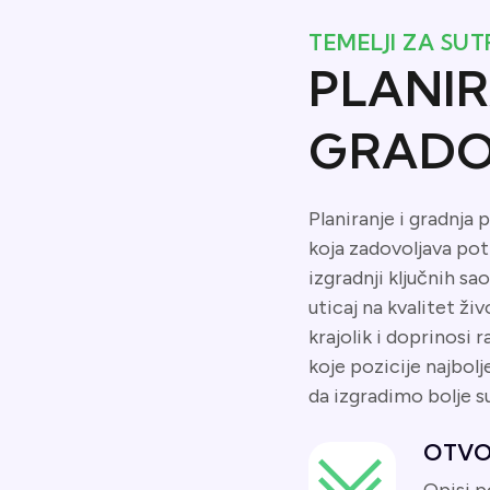
TEMELJI ZA SUT
PLANIR
GRADO
Planiranje i gradnja 
koja zadovoljava pot
izgradnji ključnih sa
uticaj na kvalitet ži
krajolik i doprinosi 
koje pozicije najbol
da izgradimo bolje su
OTVO