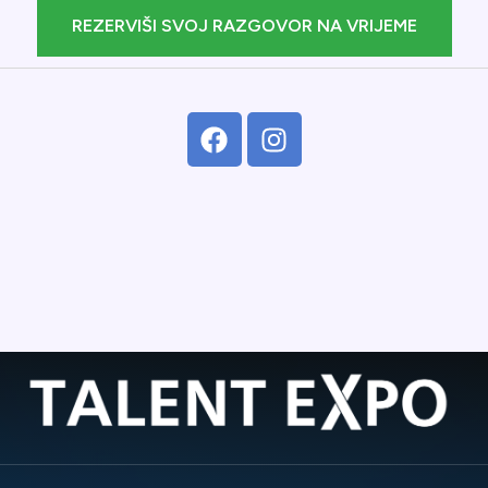
REZERVIŠI SVOJ RAZGOVOR NA VRIJEME