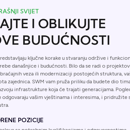
RAŠNJI SVIJET
AJTE I OBLIKUJTE
VE BUDUĆNOSTI
predstavljaju ključne korake u stvaranju održive i funkcio
rebe današnjice i budućnosti. Bilo da se radi o projektov
obraćajnih veza ili modernizaciji postojećih struktura, v
vota zajednica. SWM vam pruža priliku da budete dio tima
razvoju infrastrukture koja će trajati generacijama. Pogled
je odgovaraju vašim vještinama i interesima, i pridružit
tra.
RENE POZICIJE