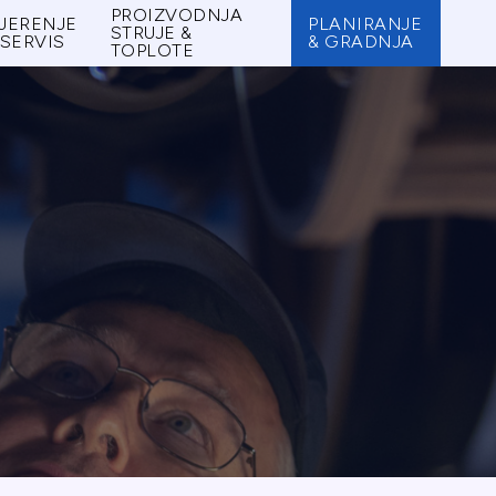
PROIZVODNJA
JERENJE
PLANIRANJE
STRUJE &
 SERVIS
& GRADNJA
TOPLOTE