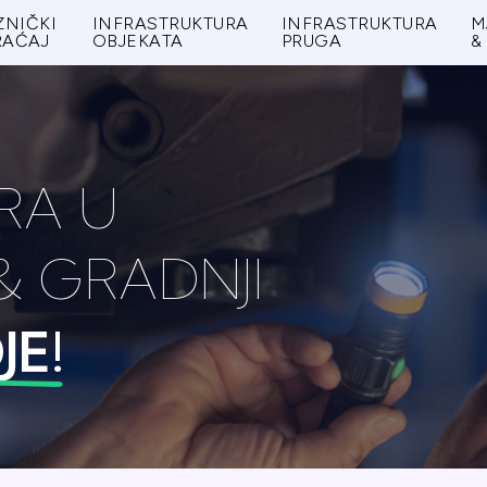
ZNIČKI
INFRASTRUKTURA
INFRASTRUKTURA
M
RAĆAJ
OBJEKATA
PRUGA
&
RA U
& GRADNJI
JE!